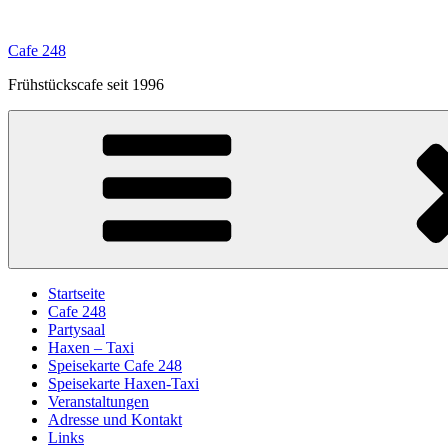
Zum
Inhalt
Cafe 248
springen
Frühstückscafe seit 1996
Startseite
Cafe 248
Partysaal
Haxen – Taxi
Speisekarte Cafe 248
Speisekarte Haxen-Taxi
Veranstaltungen
Adresse und Kontakt
Links